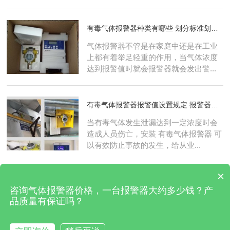
有毒气体报警器种类有哪些 划分标准划分依据是什么
气体报警器不管是在家庭中还是在工业
上都有着举足轻重的作用，当气体浓度
达到报警值时就会报警器就会发出警...
有毒气体报警器报警值设置规定 报警器报警值设置规范
当有毒气体发生泄漏达到一定浓度时会
造成人员伤亡，安装 有毒气体报警器 可
以有效防止事故的发生，给从业...
×
2017-2022 济南力科实业发展有限公司 版权所有
咨询气体报警器价格，一台报警器大约多少钱？产
品质量有保证吗？
备案号：
鲁ICP备17003982号-3