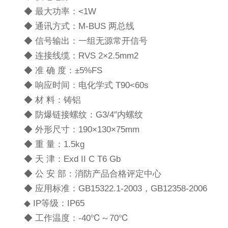
◆ 最大功率：<1W
◆ 通讯方式：M-BUS 两总线
◆ 信号输出：一组无源常开信号
◆ 连接线缆：RVS 2×2.5mm2
◆ 准 确 度：±5%FS
◆ 响应时间：电化学式 T90<60s
◆ 材 料：铸铝
◆ 防爆链接螺纹：G3/4″内螺纹
◆ 外形尺寸：190×130×75mm
◆ 重 量：1.5kg
◆ 天 津：Exd II C T6 Gb
◆ 公 安 部：消防产品合格评定中心
◆ 应用标准：GB15322.1-2003，GB12358-2006
◆ IP等级：IP65
◆ 工作温度：-40℃～70℃